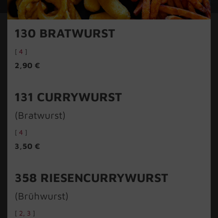
130
BRATWURST
[
4
]
2,90 €
131
CURRYWURST
(Bratwurst)
[
4
]
3,50 €
358
RIESENCURRYWURST
(Brühwurst)
[
2
3
]