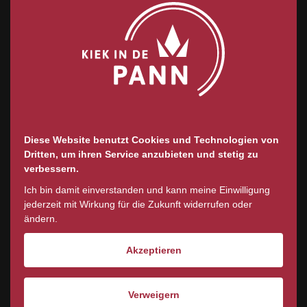
Name, Vorname
Die Angabe des Namens ist optional!
Ich habe die
Datenschutzerklärung
gelesen
und akzeptiere diese.
*
Diese Website benutzt Cookies und Technologien von
Dritten, um ihren Service anzubieten und stetig zu
verbessern.
SENDEN
Ich bin damit einverstanden und kann meine Einwilligung
jederzeit mit Wirkung für die Zukunft widerrufen oder
Mit * gekennzeichnete Felder sind Pflichtfelder.
ändern.
Akzeptieren
Verweigern