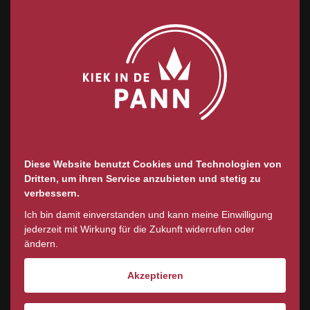
Natürlich hatte ich etwas überlegen
müssen, schließlich würden sich mein
Aufgabenbereich, meine Arbeitszeiten und
meine Rolle im Team gewaltig ändern.
Aber die Entscheidung für eine Zusage
stand schnell fest!
Ich habe seitdem einiges dazugelernt und
Diese Website benutzt Cookies und Technologien von
Dritten, um ihren Service anzubieten und stetig zu
auch öfter Fehler gemacht. Aber ich hatte
verbessern.
eine Mission: Meine Kollegen sollen
Ich bin damit einverstanden und kann meine Einwilligung
jederzeit mit Wirkung für die Zukunft widerrufen oder
zufrieden sein und der Laden läuft.
ändern.
Auch in den schweren Coronazeiten waren
Akzeptieren
wir füreinander da.